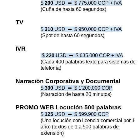
$
200
USD ➡︎ $
775.000 COP + IVA
(Cuña de hasta 60 segundos)
TV
$
310
USD ➡︎ $
950.000 COP + IVA
(Spot de hasta 60 segundos)
IVR
$
220
USD ➡︎ $
635.000 COP + IVA
(Cada 400 palabras texto para sistemas de
telefonía)
Narración Corporativa y Documental
$
300
USD ➡︎ $
1'200.000 COP
(Narración de hasta 20 minutos)
PROMO WEB Locución 500 palabras
$
125
USD ➡︎ $
599.900 COP
(Una locución con licencia comercial por 1
año) (textos de 1 a 500 palabras de
extensión)