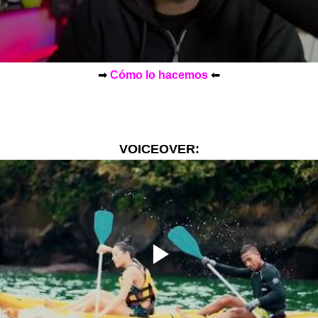
➡︎ 
Cómo lo hacemos
 ⬅︎
VOICEOVER
: